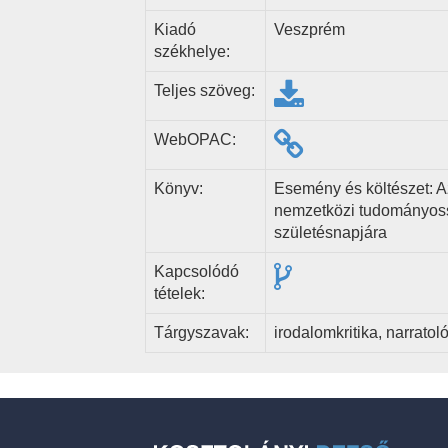
Kiadó
Veszprém
székhelye:
Teljes szöveg:
WebOPAC:
Könyv:
Esemény és költészet: Az
nemzetközi tudományos
születésnapjára
Kapcsolódó
tételek:
Tárgyszavak:
irodalomkritika, narratol