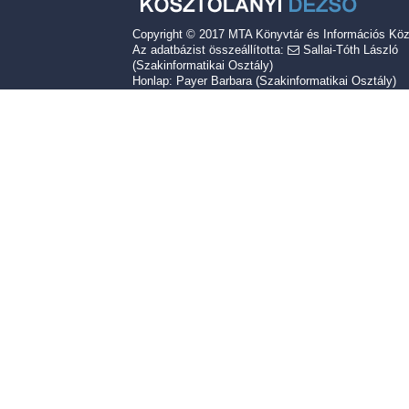
Copyright © 2017
MTA Könyvtár és Információs Kö
Az adatbázist összeállította:
Sallai-Tóth László
(Szakinformatikai Osztály)
Honlap: Payer Barbara (Szakinformatikai Osztály)