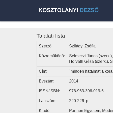
Találati lista
Szerző:
Szilágyi Zsófia
Közreműködő:
Selmeczi János (szerk.), 
Horváth Géza (szerk.), Sz
Cím:
"minden hatalmat a korai
Évszám:
2014
ISSN/ISBN:
978-963-396-019-6
Lapszám:
220-226. p.
Kiadó:
Pannon Egyetem, Modern